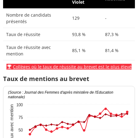
Violet
Nombre de candidats
129
-
présentés
Taux de réussite
93,8 %
87,3 %
Taux de réussite avec
85,1 %
81,4 %
mention
Collèges où le taux de réussite au brevet est le plus élevé
Taux de mentions au brevet
(Source : Journal des Femmes d'après ministère de l'Education
nationale)
100
Taux avec mention
75
50