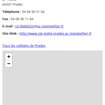
66501 Prades
Téléphone :
04 68 96 51 66
Fax :
04 68 96 11 84
E-mail :
ce.0660022r@ac-montpellier.fr
Site Web :
http://www.clg-violet-prades.ac-montpellier.fr
Tous les collèges de Prades
+
−