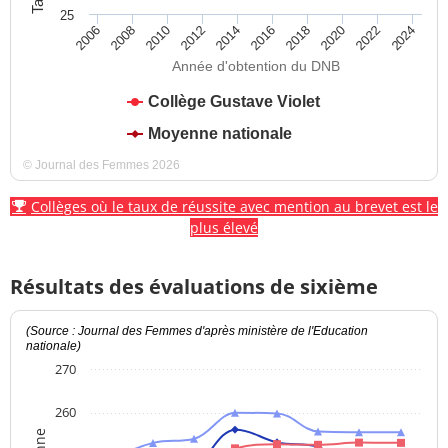
25
2012
2018
2024
2008
2014
2020
2010
2016
2022
2006
Année d'obtention du DNB
Collège Gustave Violet
Moyenne nationale
© Journal des Femmes 2026
Collèges où le taux de réussite avec mention au brevet est le
plus élevé
Résultats des évaluations de sixième
(Source : Journal des Femmes d'après ministère de l'Education
nationale)
270
260