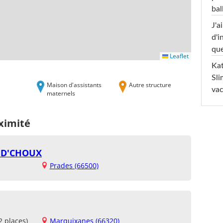
ba
J'a
d'i
que
Leaflet
Kat
Sli
Maison d'assistants
Autre structure
va
maternels
ximité
S D'CHOUX
Prades (66500)
2 places)
Marquixanes (66320)