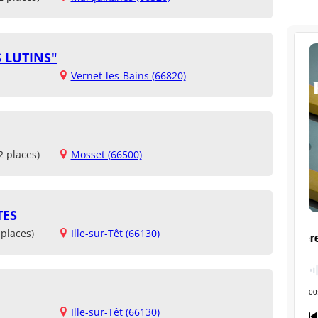
S LUTINS"
Vernet-les-Bains (66820)
2 places)
Mosset (66500)
TES
places)
Ille-sur-Têt (66130)
Ille-sur-Têt (66130)