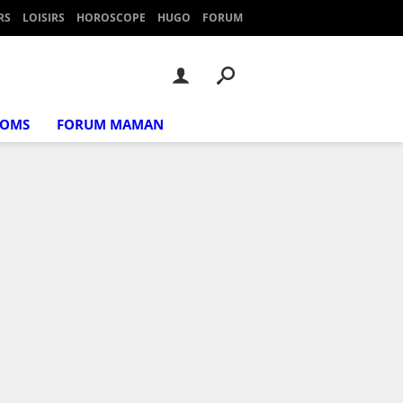
RS
LOISIRS
HOROSCOPE
HUGO
FORUM
NOMS
FORUM MAMAN