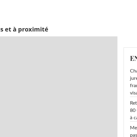
s et à proximité
E
Cha
jur
fra
vis
Ret
80 
à c
Mel
pas