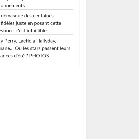
llonnements
i démasqué des centaines
nfidèles juste en posant cette
stion : c'est infaillible
y Perry, Laeticia Hallyday,
mane... Où les stars passent leurs
cances d'été ? PHOTOS