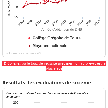
Taux avec mention
50
25
2012
2018
2024
2008
2014
2020
2010
2016
2022
2006
Année d'obtention du DNB
Collège Grégoire de Tours
Moyenne nationale
© Journal des Femmes 2026
Collèges où le taux de réussite avec mention au brevet est le
plus élevé
Résultats des évaluations de sixième
(Source : Journal des Femmes d'après ministère de l'Education
nationale)
290