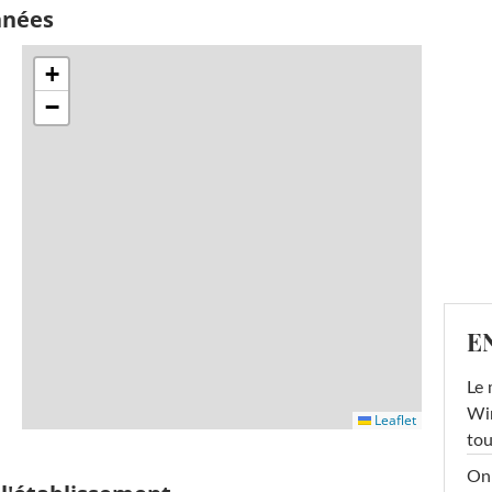
nnées
+
−
E
Le 
Win
Leaflet
tou
On 