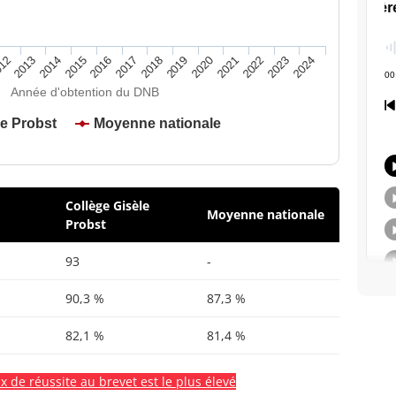
2020
2015
2024
2019
2014
2023
2018
2013
2022
2017
12
2021
2016
Année d'obtention du DNB
le Probst
Moyenne nationale
Collège Gisèle
Moyenne nationale
Probst
93
-
90,3 %
87,3 %
82,1 %
81,4 %
x de réussite au brevet est le plus élevé