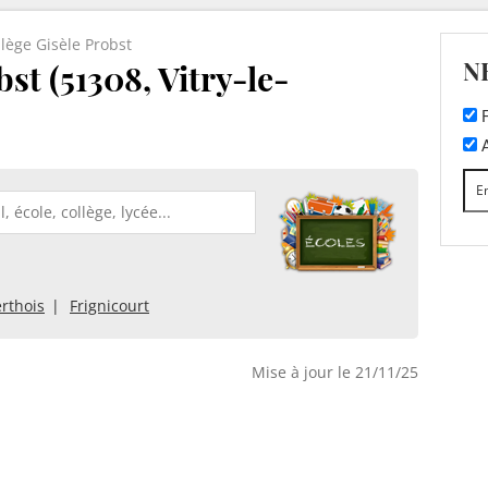
llège Gisèle Probst
N
st (51308, Vitry-le-
F
A
erthois
Frignicourt
Mise à jour le 21/11/25