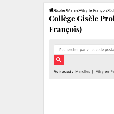
Ecoles
Marne
Vitry-le-François
Co
Collège Gisèle Prob
François)
Voir aussi :
Marolles
Vitry-en-P