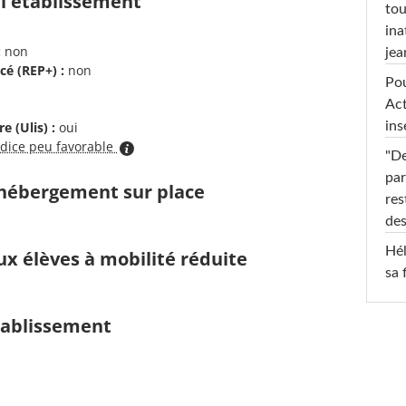
 l'établissement
tou
ina
:
non
jea
cé (REP+) :
non
Pou
Act
ins
e (Ulis) :
oui
ndice peu favorable
"De
par
d'hébergement sur place
res
des
Hél
ux élèves à mobilité réduite
sa 
établissement