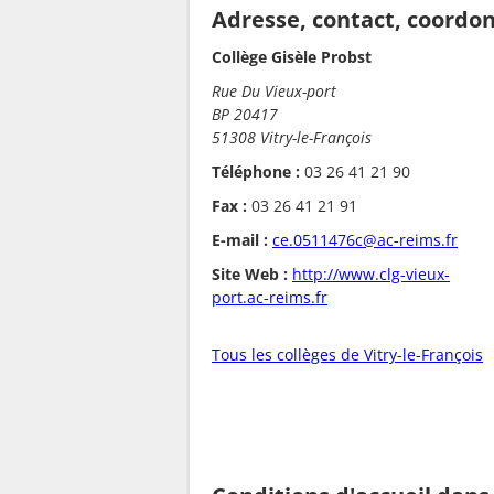
Adresse, contact, coordo
Collège Gisèle Probst
Rue Du Vieux-port
BP 20417
51308 Vitry-le-François
Téléphone :
03 26 41 21 90
Fax :
03 26 41 21 91
E-mail :
ce.0511476c@ac-reims.fr
Site Web :
http://www.clg-vieux-
port.ac-reims.fr
Tous les collèges de Vitry-le-François