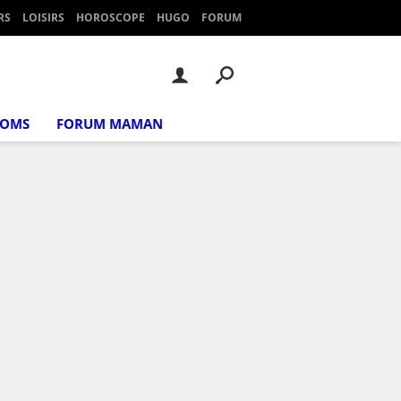
RS
LOISIRS
HOROSCOPE
HUGO
FORUM
NOMS
FORUM MAMAN