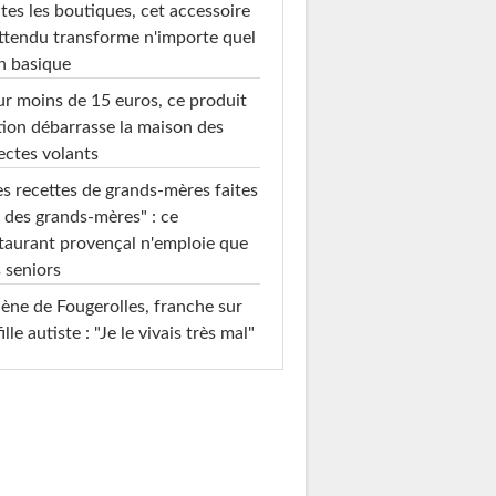
tes les boutiques, cet accessoire
ttendu transforme n'importe quel
n basique
r moins de 15 euros, ce produit
ion débarrasse la maison des
ectes volants
s recettes de grands-mères faites
 des grands-mères" : ce
taurant provençal n'emploie que
 seniors
ène de Fougerolles, franche sur
fille autiste : "Je le vivais très mal"