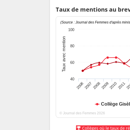
Taux de mentions au bre
(Source : Journal des Femmes d'après minist
100
Taux avec mention
80
60
40
2010
2009
2008
20
2007
2011
2006
Collège Gisè
© Journal des Femmes 2026
Collèges où le taux de r