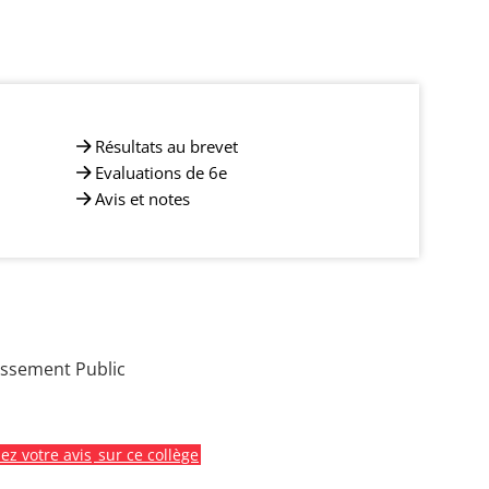
Résultats au brevet
Evaluations de 6e
Avis et notes
issement Public
z votre avis
sur ce collège