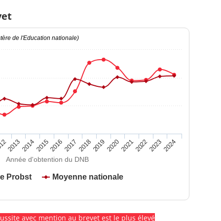
vet
ère de l'Education nationale)
2020
2015
2024
2019
2014
2023
2018
2013
2022
2017
12
2021
2016
Année d'obtention du DNB
le Probst
Moyenne nationale
éussite avec mention au brevet est le plus élevé