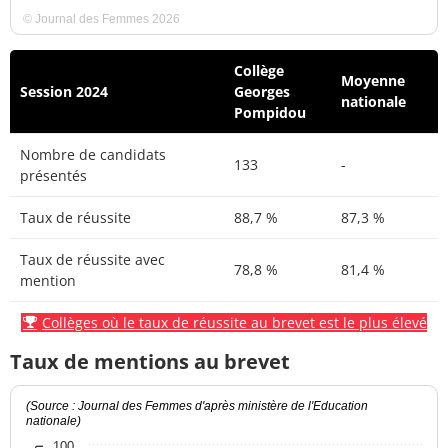
© Journal des Femmes 2026
Collège
Moyenne
Session 2024
Georges
nationale
Pompidou
Nombre de candidats
133
-
présentés
Taux de réussite
88,7 %
87,3 %
Taux de réussite avec
78,8 %
81,4 %
mention
Collèges où le taux de réussite au brevet est le plus élevé
Taux de mentions au brevet
(Source : Journal des Femmes d'après ministère de l'Education
nationale)
100