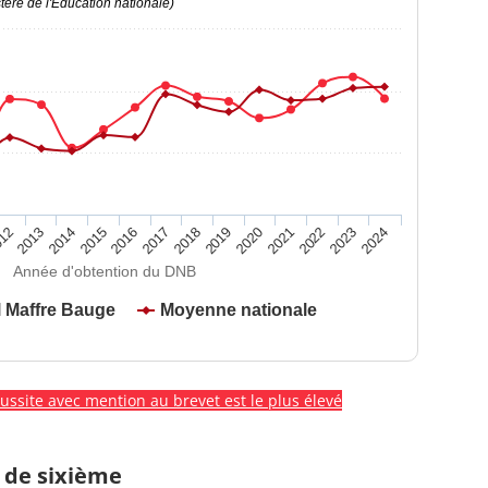
ère de l'Education nationale)
2020
2015
2024
2019
2014
2023
2018
2013
2022
2017
12
2021
2016
Année d'obtention du DNB
 Maffre Bauge
Moyenne nationale
éussite avec mention au brevet est le plus élevé
 de sixième