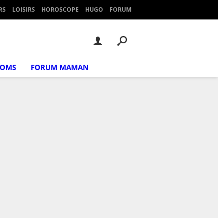
RS
LOISIRS
HOROSCOPE
HUGO
FORUM
NOMS
FORUM MAMAN