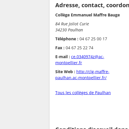
Adresse, contact, coordo
Collège Emmanuel Maffre Bauge
84 Rue Joliot Curie
34230 Paulhan
Téléphone :
04 67 25 00 17
Fax :
04 67 25 22 74
E-mail :
ce.0340974z@ac-
montpellier.fr
Site Web :
http://clg-maffre-
paulhan.ac-montpellier.fr/
Tous les collèges de Paulhan