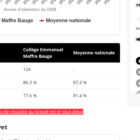
2020
2015
2024
2019
2014
2023
2018
2013
2022
2017
12
2021
2016
Année d'obtention du DNB
 Maffre Bauge
Moyenne nationale
Collège Emmanuel
Moyenne nationale
Maffre Bauge
124
-
86,3 %
87,3 %
77,6 %
81,4 %
x de réussite au brevet est le plus élevé
vet