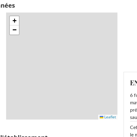
nnées
+
−
E
6 f
ma
pré
Leaflet
sa
Cet
le 