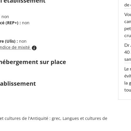
 l'établissement
de 
Vou
:
non
cam
cé (REP+) :
non
pet
cru
e (Ulis) :
non
Dr 
indice de mixité
40 
san
d'hébergement sur place
Le 
évi
établissement
la 
tou
t cultures de l'Antiquité : grec, Langues et cultures de