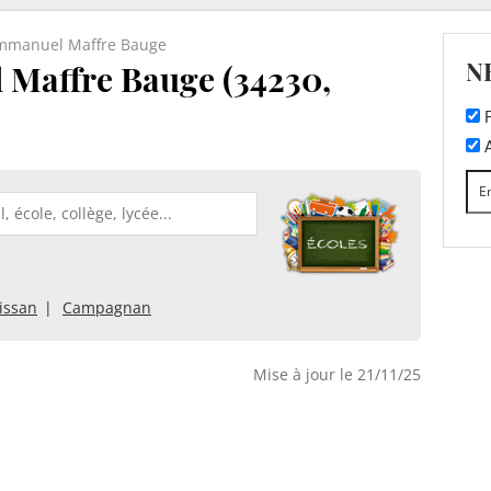
Emmanuel Maffre Bauge
N
 Maffre Bauge (34230,
F
A
issan
Campagnan
Mise à jour le 21/11/25