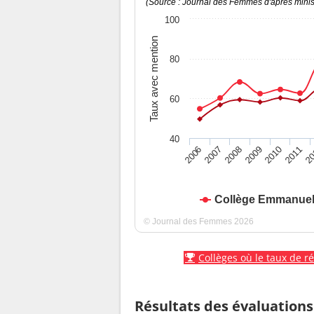
(Source : Journal des Femmes d'après minist
100
Taux avec mention
80
60
40
2010
2009
2008
20
2007
2011
2006
Collège Emmanuel
© Journal des Femmes 2026
Collèges où le taux de r
Résultats des évaluations