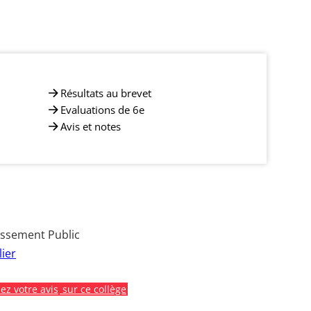
Résultats au brevet
Evaluations de 6e
Avis et notes
issement Public
ier
z votre avis
sur ce collège