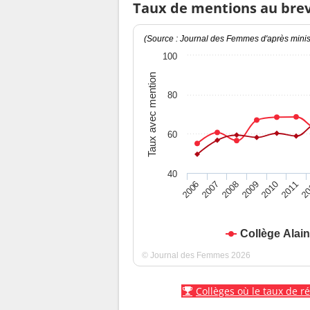
Taux de mentions au bre
(Source : Journal des Femmes d'après minist
100
Taux avec mention
80
60
40
2010
2009
2008
20
2007
2011
2006
Collège Alain
© Journal des Femmes 2026
Collèges où le taux de r