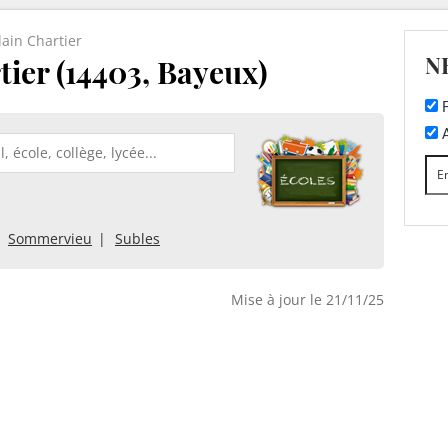
lain Chartier
N
tier (14403, Bayeux)
F
A
Sommervieu
Subles
Mise à jour le 21/11/25