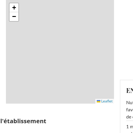
+
−
E
Leaflet
Nut
fav
de 
 l'établissement
1 m