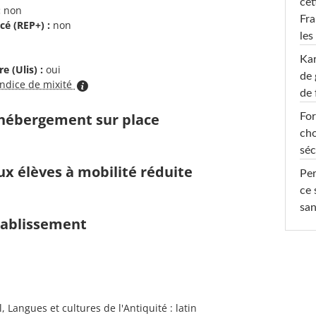
cet
:
non
Fra
cé (REP+) :
non
les
Ka
e (Ulis) :
oui
de 
indice de mixité
de 
d'hébergement sur place
For
cho
séc
ux élèves à mobilité réduite
Per
ce 
san
établissement
 Langues et cultures de l'Antiquité : latin