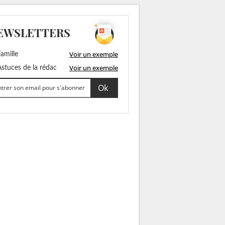
EWSLETTERS
Voir un exemple
amille
Voir un exemple
stuces de la rédac