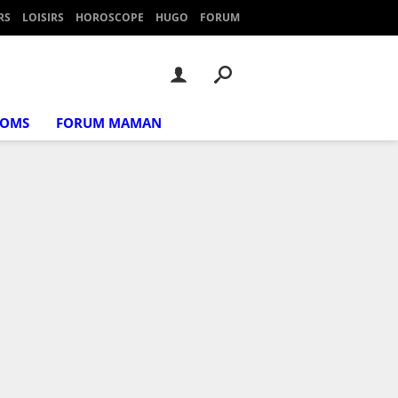
RS
LOISIRS
HOROSCOPE
HUGO
FORUM
NOMS
FORUM MAMAN