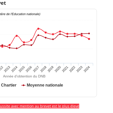
vet
ère de l'Education nationale)
2020
2015
2024
2019
2014
2023
2018
2013
2022
2017
12
2021
2016
Année d'obtention du DNB
 Chartier
Moyenne nationale
éussite avec mention au brevet est le plus élevé