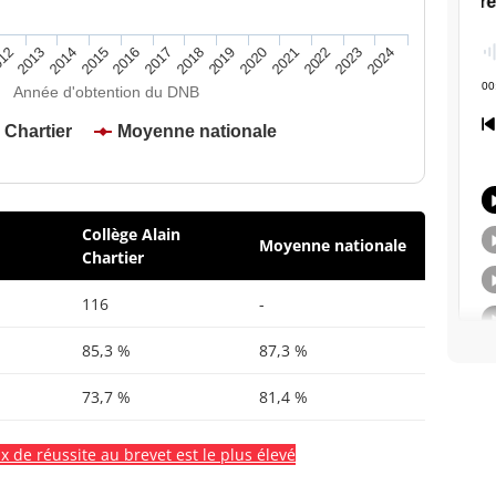
2020
2015
2024
2019
2014
2023
2018
2013
2022
2017
12
2021
2016
Année d'obtention du DNB
 Chartier
Moyenne nationale
Collège Alain
Moyenne nationale
Chartier
116
-
85,3 %
87,3 %
73,7 %
81,4 %
x de réussite au brevet est le plus élevé