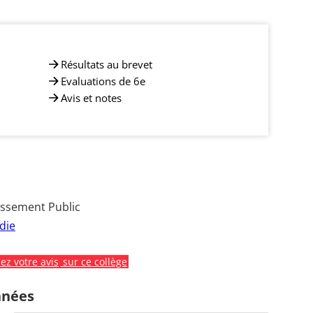
Résultats au brevet
Evaluations de 6e
Avis et notes
issement Public
die
z votre avis
sur ce collège
nnées