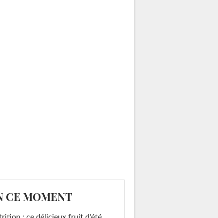
N CE MOMENT
rition : ce délicieux fruit d'été