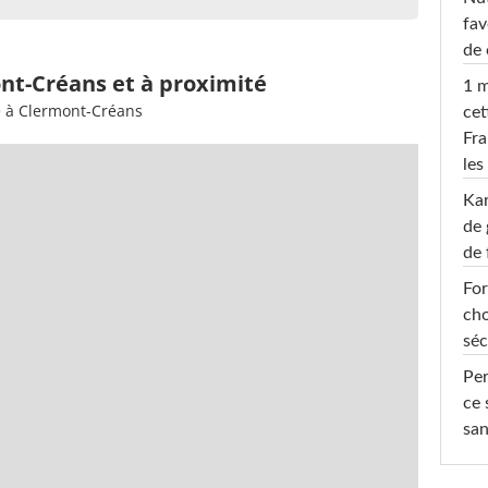
fav
de 
nt-Créans et à proximité
1 m
e à Clermont-Créans
cet
Fra
les
Ka
de 
de 
For
cho
séc
Per
ce 
san