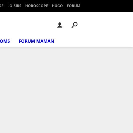
RS
LOISIRS
HOROSCOPE
HUGO
FORUM
NOMS
FORUM MAMAN