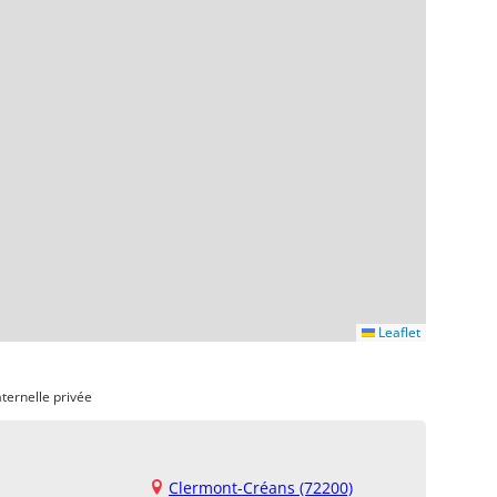
Leaflet
ternelle privée
Clermont-Créans (72200)