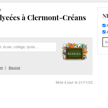
e
N
t lycées à Clermont-Créans
F
A
on
Bousse
Mise à jour le 21/11/25