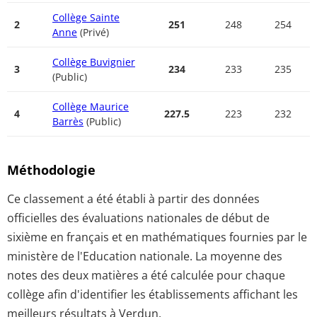
Collège Sainte
2
251
248
254
Anne
(Privé)
Collège Buvignier
3
234
233
235
(Public)
Collège Maurice
4
227.5
223
232
Barrès
(Public)
Méthodologie
Ce classement a été établi à partir des données
officielles des évaluations nationales de début de
sixième en français et en mathématiques fournies par le
ministère de l'Education nationale. La moyenne des
notes des deux matières a été calculée pour chaque
collège afin d'identifier les établissements affichant les
meilleurs résultats à Verdun.