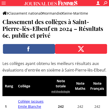
Classement national
Normandie
Seine-Maritime
Classement des collèges à Saint-
Saint-Pierre-lès-Elbeuf
Pierre-lès-Elbeuf en 2024 – Résultats
6e, public et privé
Les collèges ayant obtenu les meilleurs résultats aux
évaluations d'entrée en sixième à Saint-Pierre-lès-Elbeuf.
Note
Note
Note
Rang
Collège
totale
Maths
Français
méthodologie
Collège Jacques
1
Emile Blanche
242
242
242