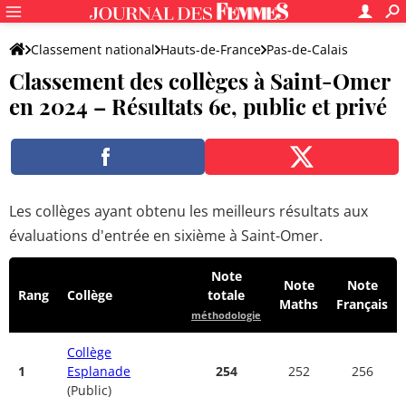
Classement national
Hauts-de-France
Pas-de-Calais
Classement des collèges à Saint-Omer
Saint-Omer
en 2024 – Résultats 6e, public et privé
Les collèges ayant obtenu les meilleurs résultats aux
évaluations d'entrée en sixième à Saint-Omer.
Note
Note
Note
Rang
Collège
totale
Maths
Français
méthodologie
Collège
1
Esplanade
254
252
256
(Public)