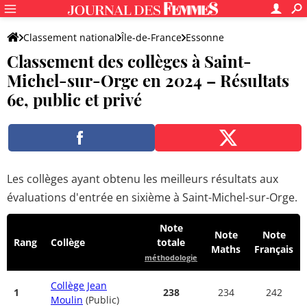
Classement national
Île-de-France
Essonne
Classement des collèges à Saint-
Saint-Michel-sur-Orge
Michel-sur-Orge en 2024 – Résultats
6e, public et privé
Les collèges ayant obtenu les meilleurs résultats aux
évaluations d'entrée en sixième à Saint-Michel-sur-Orge.
Note
Note
Note
Rang
Collège
totale
Maths
Français
méthodologie
Collège Jean
1
238
234
242
Moulin
(Public)