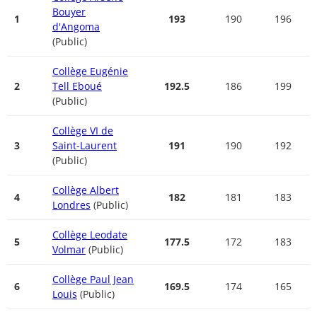
Bouyer
1
193
190
196
d'Angoma
(Public)
Collège Eugénie
2
Tell Eboué
192.5
186
199
(Public)
Collège VI de
3
Saint-Laurent
191
190
192
(Public)
Collège Albert
4
182
181
183
Londres
(Public)
Collège Leodate
5
177.5
172
183
Volmar
(Public)
Collège Paul Jean
6
169.5
174
165
Louis
(Public)