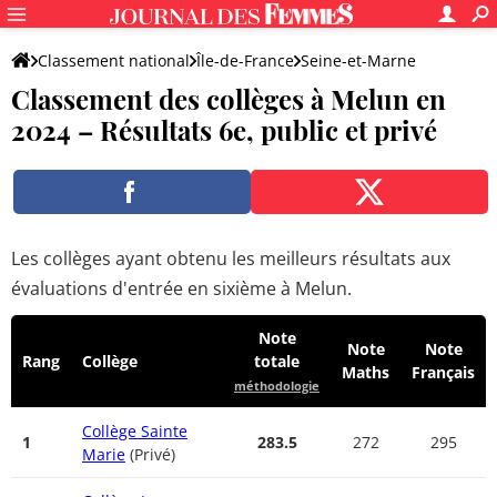
Classement national
Île-de-France
Seine-et-Marne
Classement des collèges à Melun en
Melun
2024 – Résultats 6e, public et privé
Les collèges ayant obtenu les meilleurs résultats aux
évaluations d'entrée en sixième à Melun.
Note
Note
Note
Rang
Collège
totale
Maths
Français
méthodologie
Collège Sainte
1
283.5
272
295
Marie
(Privé)