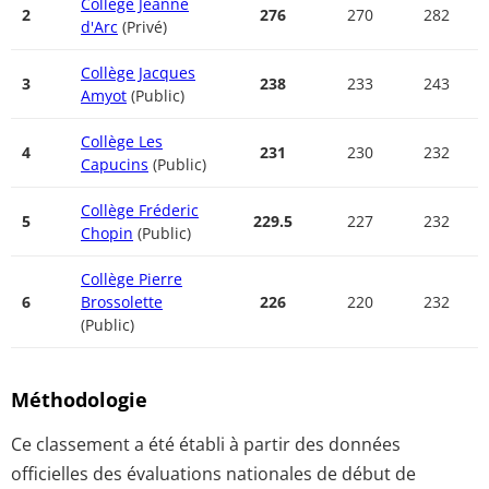
Collège Jeanne
2
276
270
282
d'Arc
(Privé)
Collège Jacques
3
238
233
243
Amyot
(Public)
Collège Les
4
231
230
232
Capucins
(Public)
Collège Fréderic
5
229.5
227
232
Chopin
(Public)
Collège Pierre
6
Brossolette
226
220
232
(Public)
Méthodologie
Ce classement a été établi à partir des données
officielles des évaluations nationales de début de