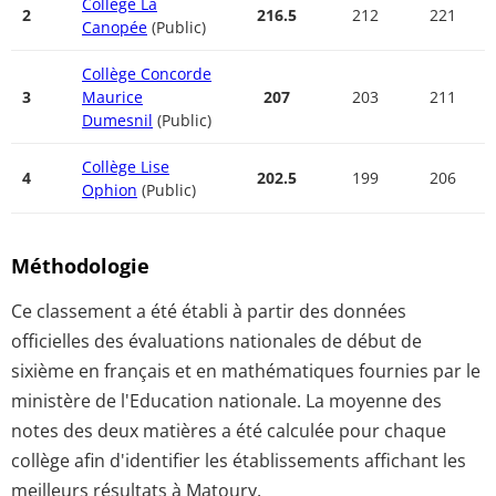
Collège La
2
216.5
212
221
Canopée
(Public)
Collège Concorde
3
Maurice
207
203
211
Dumesnil
(Public)
Collège Lise
4
202.5
199
206
Ophion
(Public)
Méthodologie
Ce classement a été établi à partir des données
officielles des évaluations nationales de début de
sixième en français et en mathématiques fournies par le
ministère de l'Education nationale. La moyenne des
notes des deux matières a été calculée pour chaque
collège afin d'identifier les établissements affichant les
meilleurs résultats à Matoury.