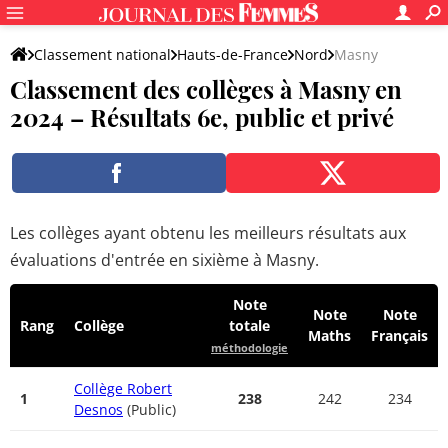
Classement national
Hauts-de-France
Nord
Masny
Classement des collèges à Masny en
2024 – Résultats 6e, public et privé
Les collèges ayant obtenu les meilleurs résultats aux
évaluations d'entrée en sixième à Masny.
Note
Note
Note
Rang
Collège
totale
Maths
Français
méthodologie
Collège Robert
1
238
242
234
Desnos
(Public)