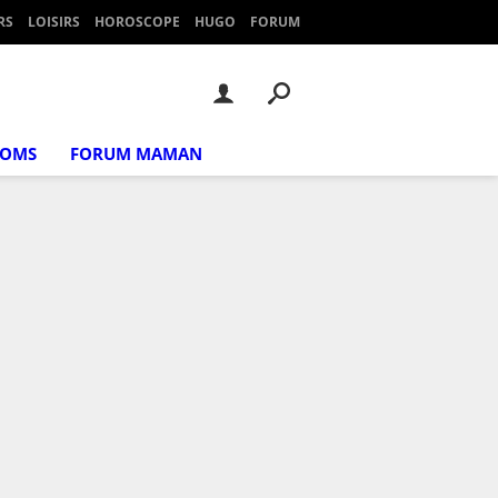
RS
LOISIRS
HOROSCOPE
HUGO
FORUM
NOMS
FORUM MAMAN