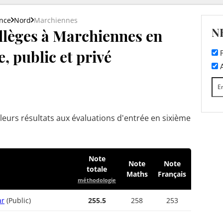
nce
Nord
Marchiennes
N
llèges à Marchiennes en
, public et privé
F
A
leurs résultats aux évaluations d'entrée en sixième
Note
Note
Note
totale
Maths
Français
méthodologie
ar
(Public)
255.5
258
253