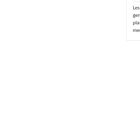
Les
gen
pla
men