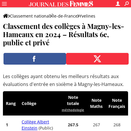
Classement national
Île-de-France
Yvelines
Classement des collèges à Magny-les-
Magny-les-Hameaux
Hameaux en 2024 – Résultats 6e,
public et privé
Les collèges ayant obtenu les meilleurs résultats aux
évaluations d'entrée en sixième à Magny-les-Hameaux.
Note
Note
Note
Rang
Collège
totale
Maths
Français
méthodologie
Collège Albert
1
267.5
267
268
Einstein
(Public)