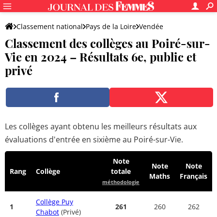
Classement national
Pays de la Loire
Vendée
Classement des collèges au Poiré-sur-
Le Poiré-sur-Vie
Vie en 2024 – Résultats 6e, public et
privé
Les collèges ayant obtenu les meilleurs résultats aux
évaluations d'entrée en sixième au Poiré-sur-Vie.
Note
Note
Note
Rang
Collège
totale
Maths
Français
méthodologie
Collège Puy
1
261
260
262
Chabot
(Privé)