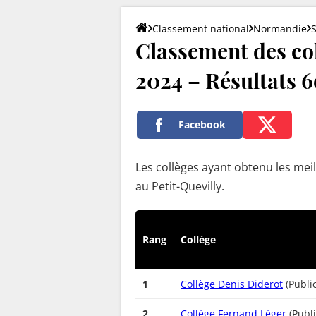
Classement national
Normandie
Classement des col
2024 – Résultats 6e
Facebook
Les collèges ayant obtenu les meil
au Petit-Quevilly.
Rang
Collège
1
Collège Denis Diderot
(Public
2
Collège Fernand Léger
(Publi