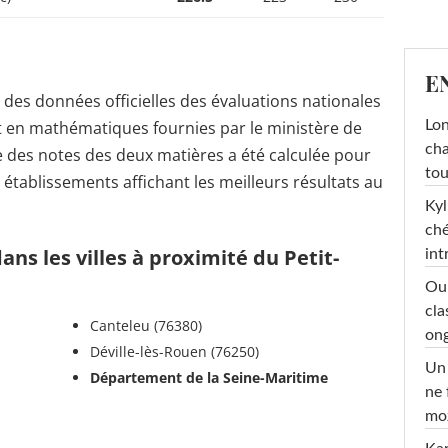
E
r des données officielles des évaluations nationales
t en mathématiques fournies par le ministère de
Lon
cha
 des notes des deux matières a été calculée pour
tou
s établissements affichant les meilleurs résultats au
Kyl
ché
ns les villes à proximité du Petit-
int
Oub
cla
Canteleu (76380)
ong
Déville-lès-Rouen (76250)
Un 
Département de la Seine-Maritime
ne 
moz