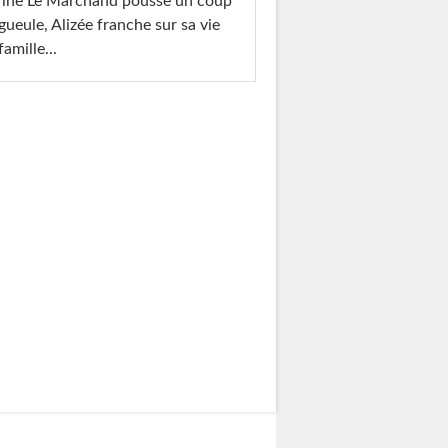
rine Le Marchand pousse un coup
gueule, Alizée franche sur sa vie
famille...