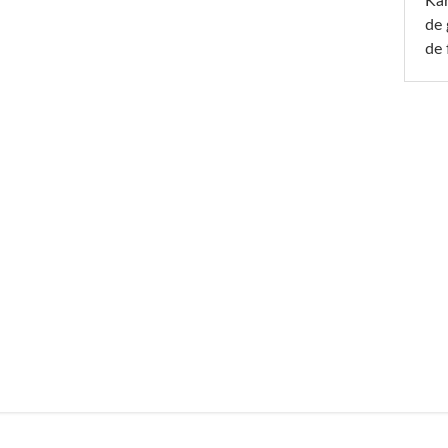
Ka
de 
de 