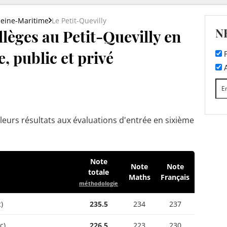
Seine-Maritime
Le Petit-Quevilly
N
lèges au Petit-Quevilly en
, public et privé
F
A
leurs résultats aux évaluations d'entrée en sixième
Note
Note
Note
totale
Maths
Français
méthodologie
)
235.5
234
237
c)
226.5
223
230