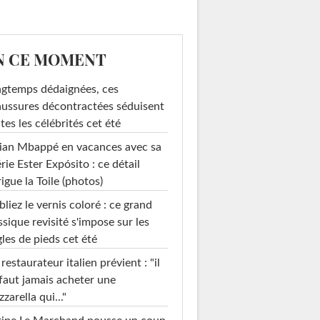
N CE MOMENT
gtemps dédaignées, ces
ussures décontractées séduisent
tes les célébrités cet été
ian Mbappé en vacances avec sa
rie Ester Expósito : ce détail
rigue la Toile (photos)
liez le vernis coloré : ce grand
ssique revisité s'impose sur les
les de pieds cet été
restaurateur italien prévient : "il
faut jamais acheter une
zarella qui..."