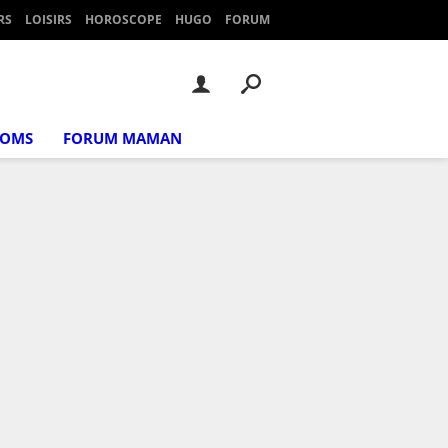
RS
LOISIRS
HOROSCOPE
HUGO
FORUM
NOMS
FORUM MAMAN