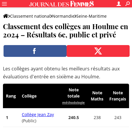
Classement national
Normandie
Seine-Maritime
Classement des collèges au Houlme en
Le Houlme
2024 – Résultats 6e, public et privé
Les collèges ayant obtenu les meilleurs résultats aux
évaluations d'entrée en sixième au Houlme.
Note
Note
Note
Rang
Collège
totale
Maths
Français
méthodologie
Collège Jean Zay
1
240.5
238
243
(Public)