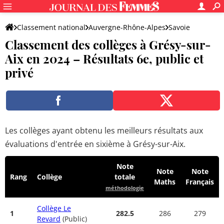
Classement national
Auvergne-Rhône-Alpes
Savoie
Classement des collèges à Grésy-sur-
Grésy-sur-Aix
Aix en 2024 – Résultats 6e, public et
privé
Les collèges ayant obtenu les meilleurs résultats aux
évaluations d'entrée en sixième à Grésy-sur-Aix.
Note
Note
Note
Rang
Collège
totale
Maths
Français
méthodologie
Collège Le
1
282.5
286
279
Revard
(Public)