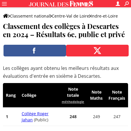
Classement national
Centre-Val de Loire
Indre-et-Loire
Classement des collèges à Descartes
Descartes
en 2024 – Résultats 6e, public et privé
Les collèges ayant obtenu les meilleurs résultats aux
évaluations d'entrée en sixième à Descartes.
Note
Note
Note
Rang
Collège
totale
Maths
Français
méthodologie
Collège Roger
1
248
249
247
Jahan
(Public)