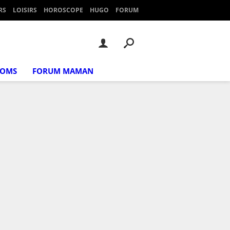
RS
LOISIRS
HOROSCOPE
HUGO
FORUM
NOMS
FORUM MAMAN