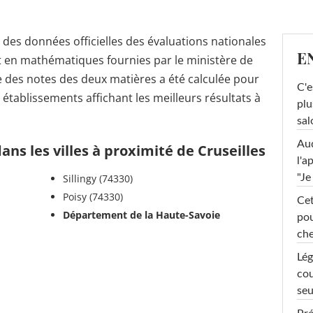
r des données officielles des évaluations nationales
E
t en mathématiques fournies par le ministère de
 des notes des deux matières a été calculée pour
C'e
s établissements affichant les meilleurs résultats à
plu
sal
Au
ns les villes à proximité de Cruseilles
l'a
Sillingy (74330)
"Je
Poisy (74330)
Cet
Département de la Haute-Savoie
pou
che
Lég
cou
seu