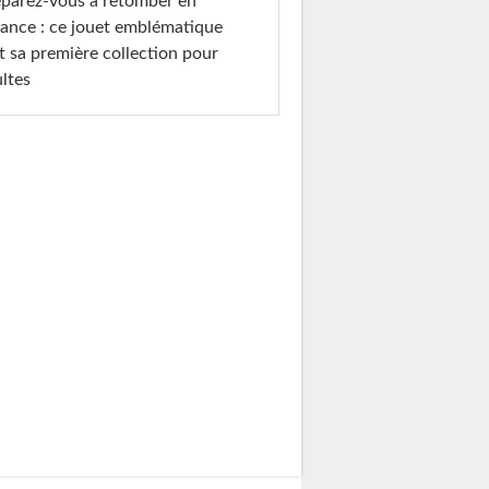
parez-vous à retomber en
ance : ce jouet emblématique
t sa première collection pour
ltes