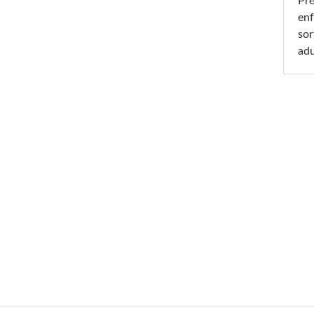
Pré
enf
sor
adu