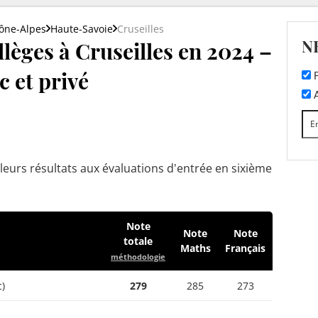
ône-Alpes
Haute-Savoie
Cruseilles
N
lèges à Cruseilles en 2024 –
c et privé
F
A
leurs résultats aux évaluations d'entrée en sixième
Note
Note
Note
totale
Maths
Français
méthodologie
c)
279
285
273