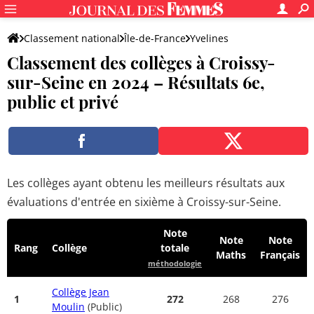
Classement national
Île-de-France
Yvelines
Classement des collèges à Croissy-
Croissy-sur-Seine
sur-Seine en 2024 – Résultats 6e,
public et privé
Les collèges ayant obtenu les meilleurs résultats aux
évaluations d'entrée en sixième à Croissy-sur-Seine.
Note
Note
Note
Rang
Collège
totale
Maths
Français
méthodologie
Collège Jean
1
272
268
276
Moulin
(Public)