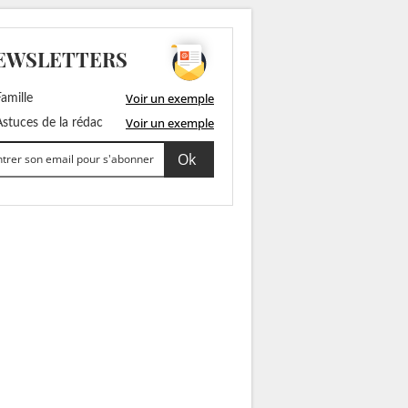
EWSLETTERS
Voir un exemple
amille
Voir un exemple
stuces de la rédac