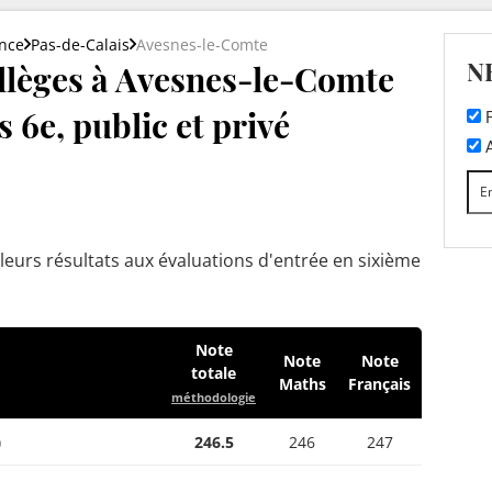
nce
Pas-de-Calais
Avesnes-le-Comte
N
llèges à Avesnes-le-Comte
 6e, public et privé
F
A
leurs résultats aux évaluations d'entrée en sixième
Note
Note
Note
totale
Maths
Français
méthodologie
)
246.5
246
247