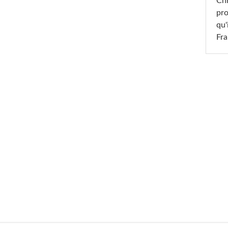
Chr
pro
qu'
Fr