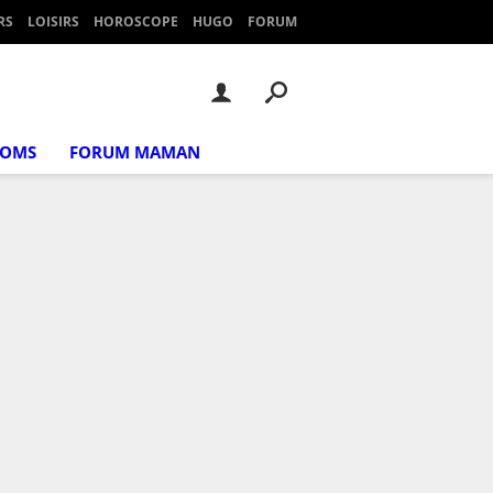
RS
LOISIRS
HOROSCOPE
HUGO
FORUM
NOMS
FORUM MAMAN