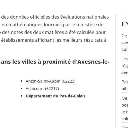
r des données officielles des évaluations nationales
E
t en mathématiques fournies par le ministère de
 des notes des deux matières a été calculée pour
Ce 
s établissements affichant les meilleurs résultats à
sav
cul
Les
ns les villes à proximité d'Avesnes-le-
règ
ave
Anzin-Saint-Aubin (62223)
Pas
Achicourt (62217)
pât
Département du Pas-de-Calais
"Je
pos
le 
soi