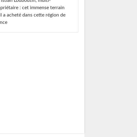
istian Louboutin, multi-
priétaire : cet immense terrain
il a acheté dans cette région de
ance