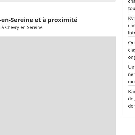
cha
tou
-en-Sereine et à proximité
Kyl
ché
e à Chevry-en-Sereine
int
Oub
cla
ong
Un 
ne 
moz
Ka
de 
de 