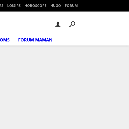
RS
LOISIRS
HOROSCOPE
HUGO
FORUM
NOMS
FORUM MAMAN