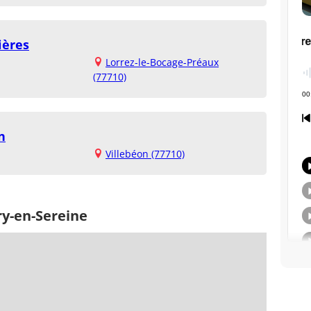
ières
Lorrez-le-Bocage-Préaux
(77710)
n
Villebéon (77710)
ry-en-Sereine