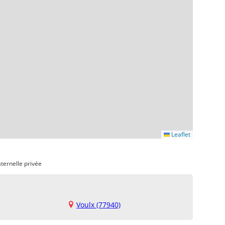
Leaflet
ternelle privée
Voulx (77940)