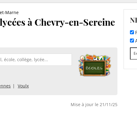
-et-Marne
N
t lycées à Chevry-en-Sereine
F
A
ennes
Voulx
Mise à jour le 21/11/25