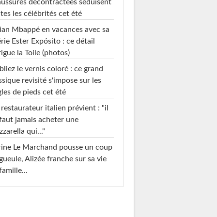
ussures décontractées séduisent
tes les célébrités cet été
ian Mbappé en vacances avec sa
rie Ester Expósito : ce détail
rigue la Toile (photos)
liez le vernis coloré : ce grand
ssique revisité s'impose sur les
les de pieds cet été
restaurateur italien prévient : "il
faut jamais acheter une
zarella qui..."
rine Le Marchand pousse un coup
gueule, Alizée franche sur sa vie
famille...