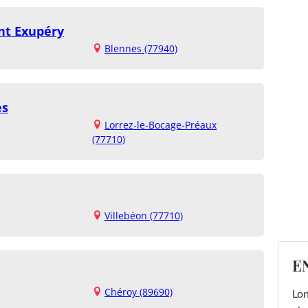
nt Exupéry
Blennes (77940)
es
Lorrez-le-Bocage-Préaux
(77710)
Villebéon (77710)
E
Chéroy (89690)
Lon