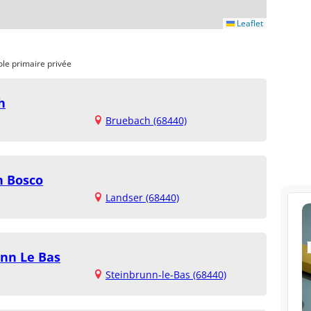
Leaflet
ole primaire privée
h
Bruebach (68440)
n Bosco
Landser (68440)
unn Le Bas
Steinbrunn-le-Bas (68440)