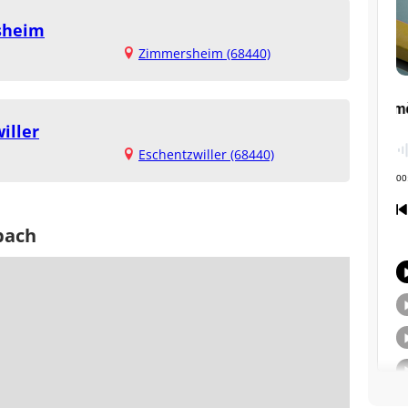
sheim
Zimmersheim (68440)
iller
Eschentzwiller (68440)
bach