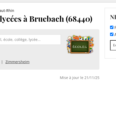
aut-Rhin
N
t lycées à Bruebach (68440)
F
A
Zimmersheim
Mise à jour le 21/11/25