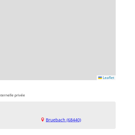
Leaflet
ternelle privée
Bruebach (68440)