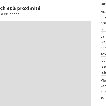
san
ch et à proximité
Apr
e à Bruebach
jur
pou
la
La 
wee
ann
exc
Tra
"OU
sel
Plu
ver
eur
sur