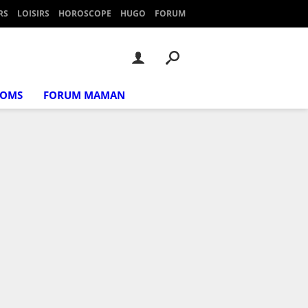
RS
LOISIRS
HOROSCOPE
HUGO
FORUM
NOMS
FORUM MAMAN