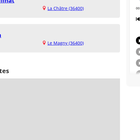
linat
La Châtre (36400)
n
Le Magny (36400)
tes