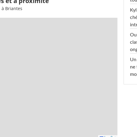
es et à proximité
 à Briantes
Kyl
ché
int
Oub
cla
ong
Un 
ne 
moz