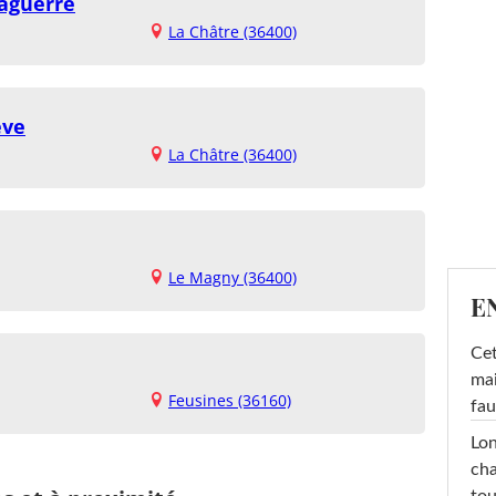
Laguerre
La Châtre (36400)
ève
La Châtre (36400)
Le Magny (36400)
E
Cet
mai
Feusines (36160)
fau
Lon
cha
tou