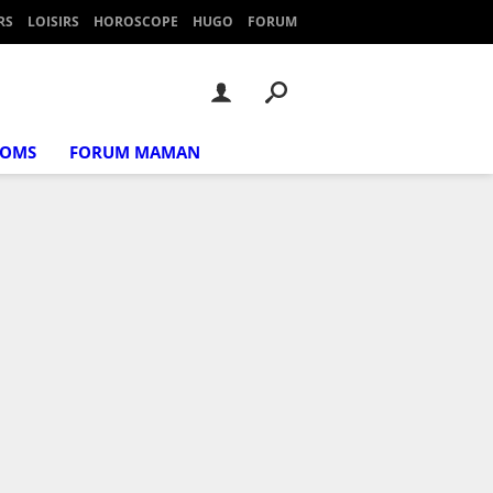
RS
LOISIRS
HOROSCOPE
HUGO
FORUM
NOMS
FORUM MAMAN