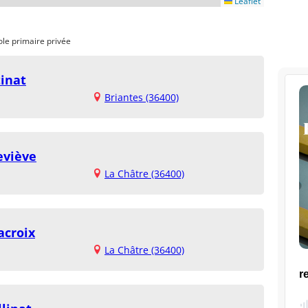
Leaflet
ole primaire privée
tinat
Briantes (36400)
eviève
La Châtre (36400)
acroix
La Châtre (36400)