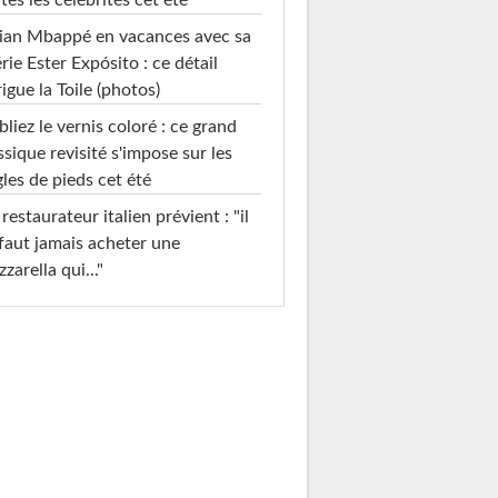
ian Mbappé en vacances avec sa
rie Ester Expósito : ce détail
rigue la Toile (photos)
liez le vernis coloré : ce grand
ssique revisité s'impose sur les
les de pieds cet été
restaurateur italien prévient : "il
faut jamais acheter une
zarella qui..."