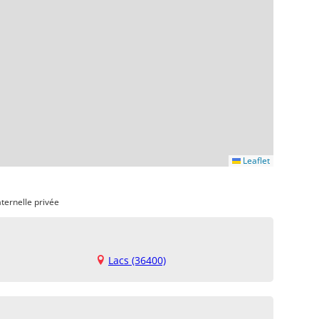
Leaflet
ternelle privée
Lacs (36400)