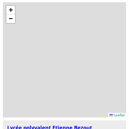
+
−
Leaflet
Lycée polyvalent Etienne Bezout