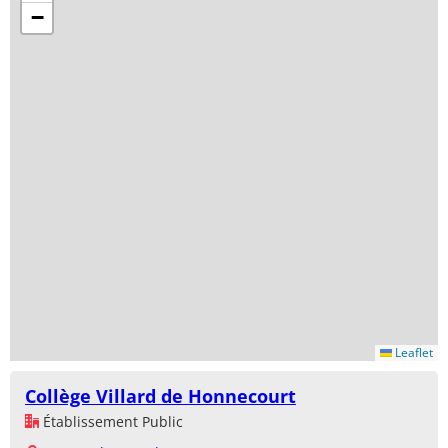
−
Leaflet
Collège Villard de Honnecourt
Établissement Public