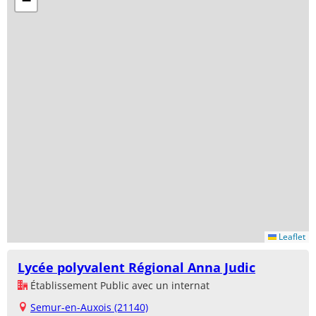
−
Leaflet
Lycée polyvalent Régional Anna Judic
Établissement Public avec un internat
Semur-en-Auxois (21140)