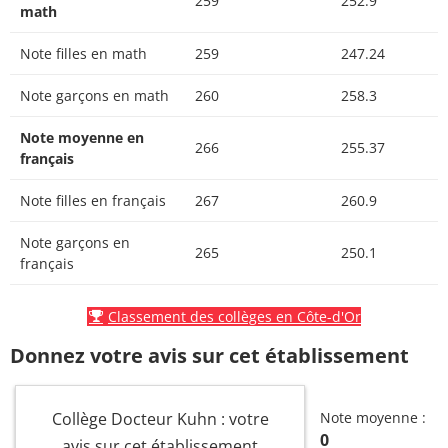
259
252.9
math
Note filles en math
259
247.24
Note garçons en math
260
258.3
Note moyenne en
266
255.37
français
Note filles en français
267
260.9
Note garçons en
265
250.1
français
Classement des collèges en Côte-d'Or
Donnez votre avis sur cet établissement
Collège Docteur Kuhn : votre
Note moyenne :
0
avis sur cet établissement