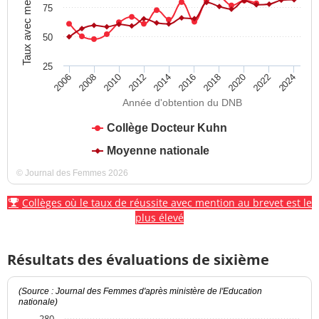
Taux avec mention
75
50
25
2012
2018
2024
2008
2014
2020
2010
2016
2022
2006
Année d'obtention du DNB
Collège Docteur Kuhn
Moyenne nationale
© Journal des Femmes 2026
Collèges où le taux de réussite avec mention au brevet est le
plus élevé
Résultats des évaluations de sixième
(Source : Journal des Femmes d'après ministère de l'Education
nationale)
280