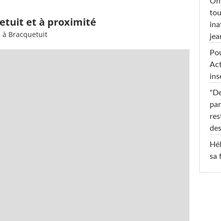
On 
tou
etuit et à proximité
ina
 à Bracquetuit
jea
Pou
Act
ins
"De
par
res
des
Hél
sa 