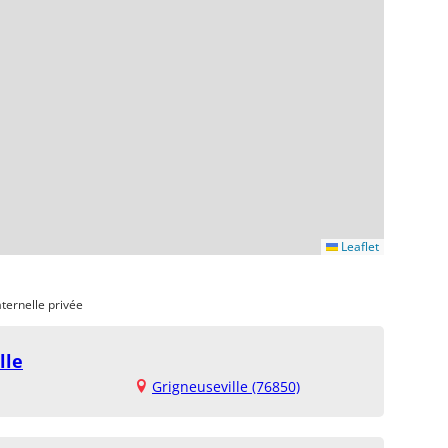
Leaflet
ternelle privée
lle
Grigneuseville (76850)