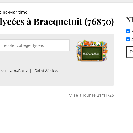
eine-Maritime
N
 lycées à Bracquetuit (76850)
F
A
reuil-en-Caux
Saint-Victor-
Mise à jour le 21/11/25