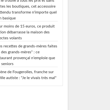
le trouve à tous les prix et dans
tes les boutiques, cet accessoire
ttendu transforme n'importe quel
n basique
r moins de 15 euros, ce produit
ion débarrasse la maison des
ectes volants
s recettes de grands-mères faites
 des grands-mères" : ce
taurant provençal n'emploie que
 seniors
ène de Fougerolles, franche sur
fille autiste : "Je le vivais très mal"