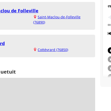
clou de Folleville
Saint-Maclou-de-Folleville
(76890)
ard
Cottévrard (76850)
quetuit