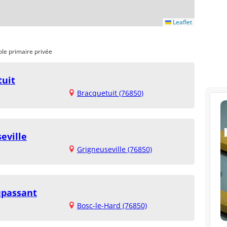
Leaflet
ole primaire privée
tuit
Bracquetuit (76850)
eville
Grigneuseville (76850)
upassant
Bosc-le-Hard (76850)