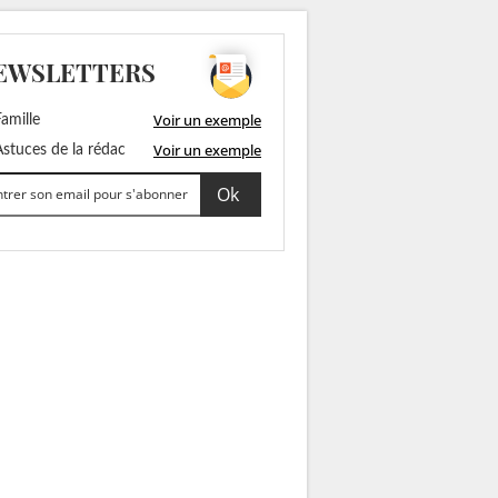
EWSLETTERS
Voir un exemple
amille
Voir un exemple
stuces de la rédac