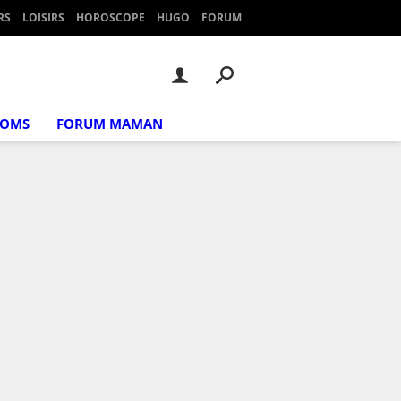
RS
LOISIRS
HOROSCOPE
HUGO
FORUM
NOMS
FORUM MAMAN