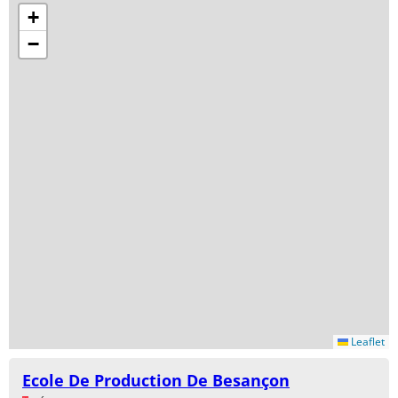
+
−
Leaflet
Ecole De Production De Besançon