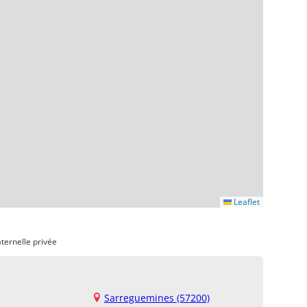
Leaflet
ternelle privée
Sarreguemines (57200)