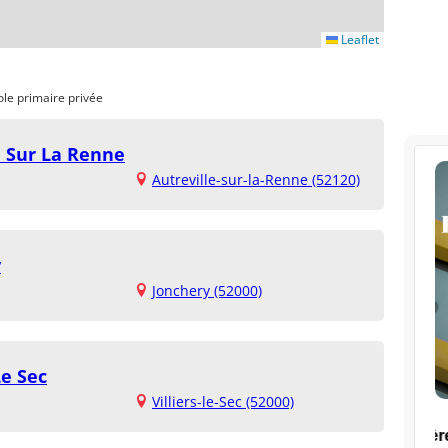
Leaflet
ole primaire privée
e Sur La Renne
Autreville-sur-la-Renne (52120)
y
Jonchery (52000)
Le Sec
Villiers-le-Sec (52000)