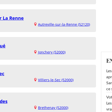
ur La Renne
Autreville-sur-la-Renne (52120)
Gué
Jonchery (52000)
E
Les
ec
apr
Villiers-le-Sec (52000)
Sar
ce 
Vot
des
Les
Brethenay (52000)
vra