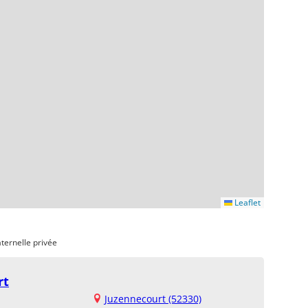
Leaflet
ternelle privée
rt
Juzennecourt (52330)