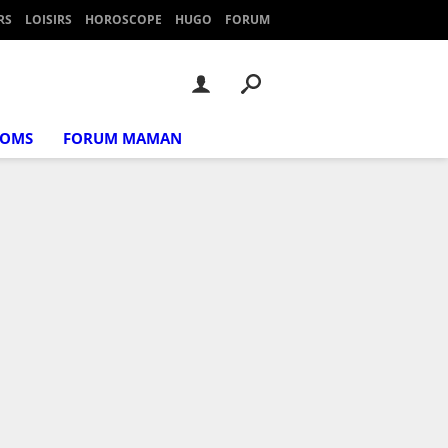
RS
LOISIRS
HOROSCOPE
HUGO
FORUM
NOMS
FORUM MAMAN