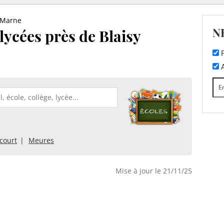
-Marne
N
 lycées près de Blaisy
F
A
court
Meures
Mise à jour le 21/11/25