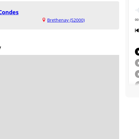
 Condes
Brethenay (52000)
y