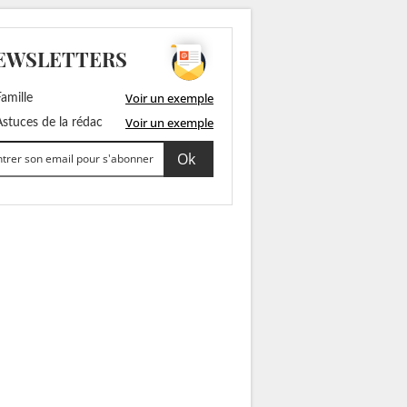
EWSLETTERS
Voir un exemple
amille
Voir un exemple
stuces de la rédac