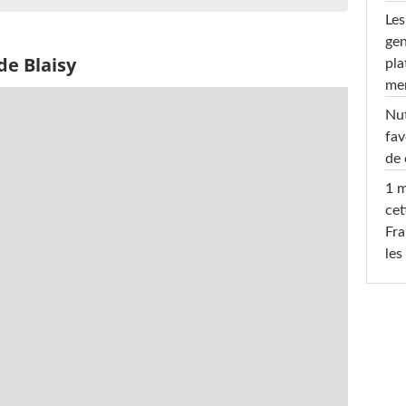
Les
gen
de Blaisy
pla
men
Nut
fav
de 
1 m
cet
Fra
les