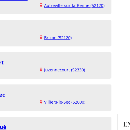
Autreville-sur-la-Renne (52120)
Bricon (52120)
rt
Juzennecourt (52330)
ec
Villiers-le-Sec (52000)
E
Gué