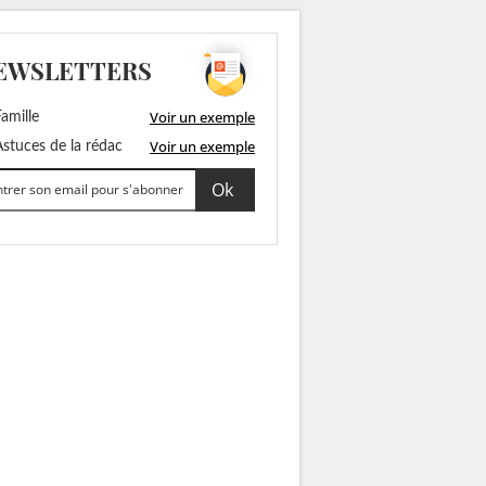
EWSLETTERS
Voir un exemple
amille
Voir un exemple
stuces de la rédac