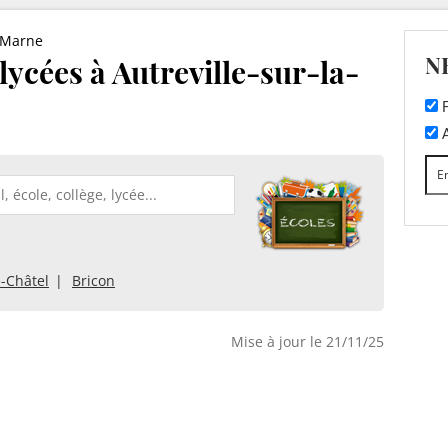
-Marne
N
 lycées à Autreville-sur-la-
F
A
e-Châtel
Bricon
Mise à jour le 21/11/25