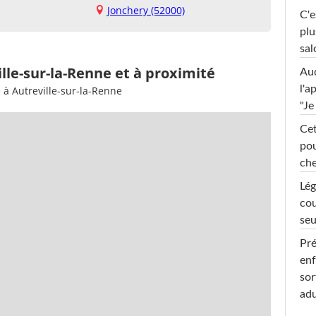
Jonchery (52000)
C'e
plu
sal
lle-sur-la-Renne et à proximité
Au
l'a
 à Autreville-sur-la-Renne
"Je
Cet
pou
che
Lég
cou
seu
Pré
enf
sor
adu