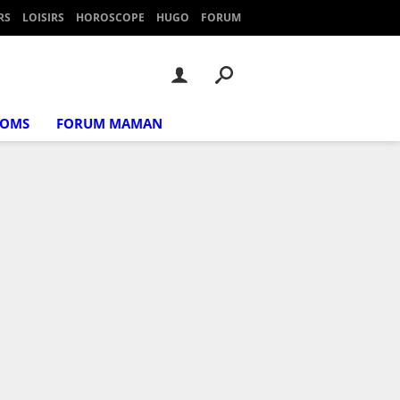
RS
LOISIRS
HOROSCOPE
HUGO
FORUM
NOMS
FORUM MAMAN