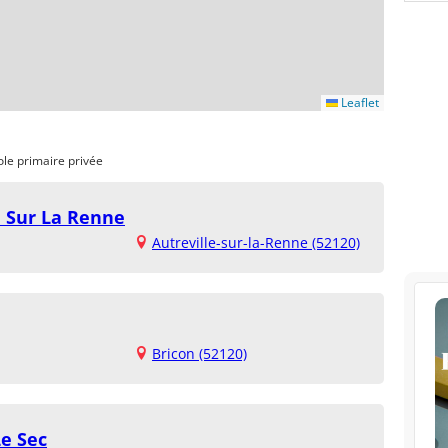
Leaflet
ole primaire privée
e Sur La Renne
Autreville-sur-la-Renne (52120)
Bricon (52120)
Le Sec