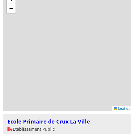
−
Leaflet
Ecole Primaire de Crux La Ville
Établissement Public