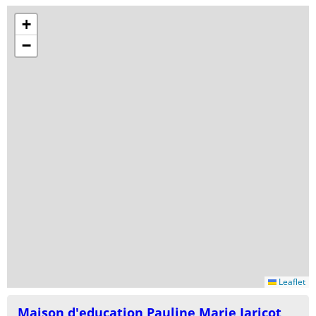
+
−
Leaflet
Maison d'education Pauline Marie Jaricot