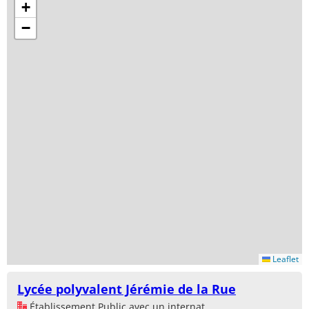
+
−
Leaflet
Lycée polyvalent Jérémie de la Rue
Établissement Public avec un internat