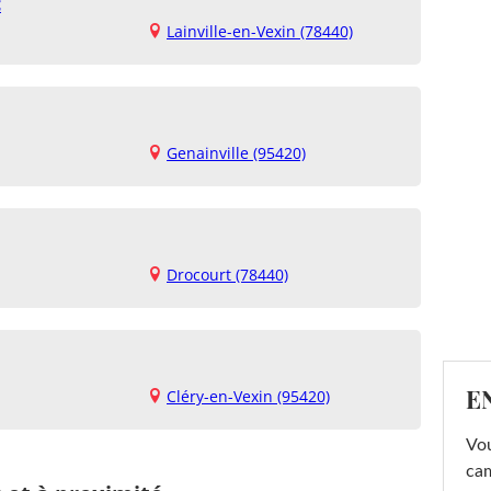
c
Lainville-en-Vexin (78440)
Genainville (95420)
Drocourt (78440)
E
Cléry-en-Vexin (95420)
Vou
cam