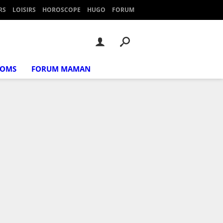
RS
LOISIRS
HOROSCOPE
HUGO
FORUM
NOMS
FORUM MAMAN