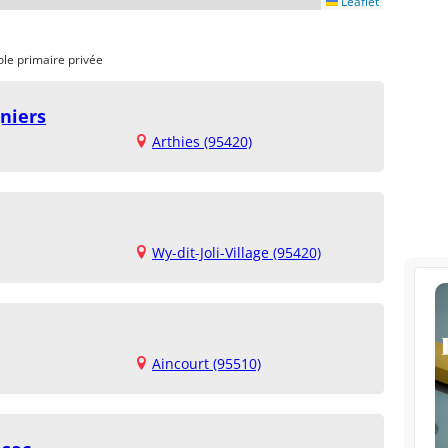
Leaflet
ole primaire privée
niers
Arthies (95420)
Wy-dit-Joli-Village (95420)
Aincourt (95510)