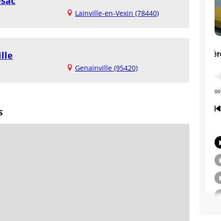
esac
Lainville-en-Vexin (78440)
lle
Genainville (95420)
s