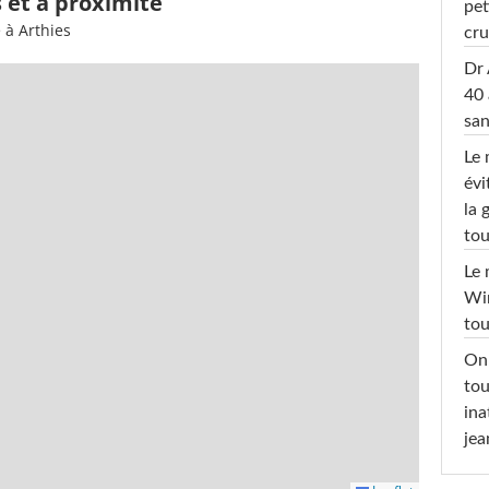
s et à proximité
pet
 à Arthies
cru
Dr 
40 
san
Le 
évi
la 
tou
Le 
Win
tou
On 
tou
ina
jea