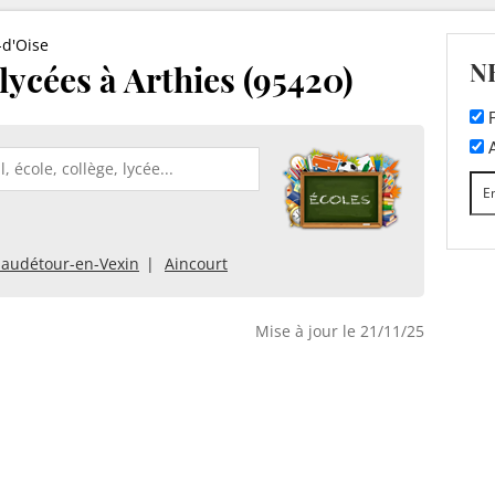
-d'Oise
N
 lycées à Arthies (95420)
F
A
audétour-en-Vexin
Aincourt
Mise à jour le 21/11/25