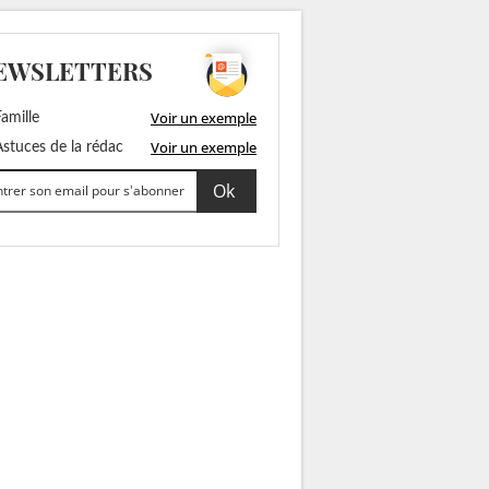
EWSLETTERS
Voir un exemple
amille
Voir un exemple
stuces de la rédac