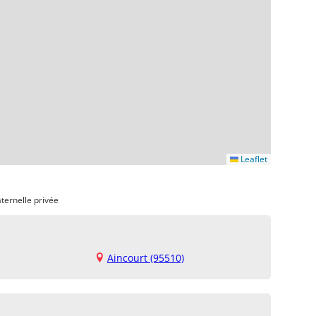
Leaflet
ternelle privée
Aincourt (95510)