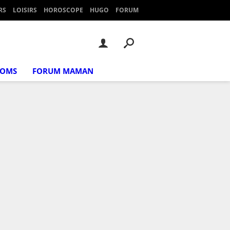
RS
LOISIRS
HOROSCOPE
HUGO
FORUM
NOMS
FORUM MAMAN