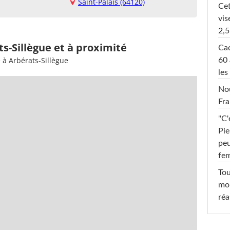
Saint-Palais (64120)
Cet
vis
2,5
ts-Sillègue et à proximité
Cac
 à Arbérats-Sillègue
60 
les
Nou
Fra
"C'
Pie
peu
fe
Tou
mob
réa