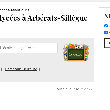
énées-Atlantiques
N
 lycées à Arbérats-Sillègue
F
A
Domezain-Berraute
Mise à jour le 21/11/25