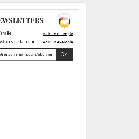
EWSLETTERS
Voir un exemple
amille
Voir un exemple
stuces de la rédac