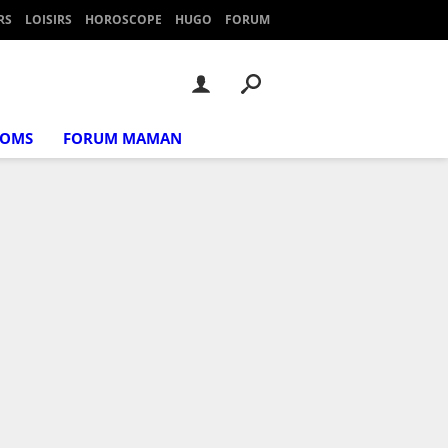
RS
LOISIRS
HOROSCOPE
HUGO
FORUM
NOMS
FORUM MAMAN