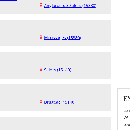
Anglards-de-Salers (15380)
Moussages (15380)
Salers (15140)
E
Drugeac (15140)
Le 
Win
tou