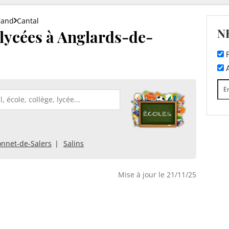
rand
Cantal
N
t lycées à Anglards-de-
F
A
onnet-de-Salers
Salins
Mise à jour le 21/11/25