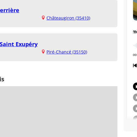
errière
Châteaugiron (35410)
 Saint Exupéry
Piré-Chancé (35150)
is