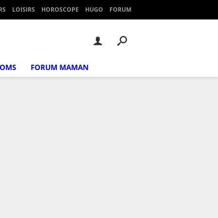
RS
LOISIRS
HOROSCOPE
HUGO
FORUM
NOMS
FORUM MAMAN