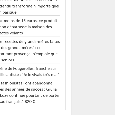
ttendu transforme n'importe quel
n basique
r moins de 15 euros, ce produit
ion débarrasse la maison des
ectes volants
s recettes de grands-mères faites
 des grands-mères" : ce
taurant provençal n'emploie que
 seniors
ène de Fougerolles, franche sur
fille autiste : "Je le vivais très mal"
 fashionistas l'ont abandonné
ès des années de succès : Giulia
kozy continue pourtant de porter
sac français à 820 €