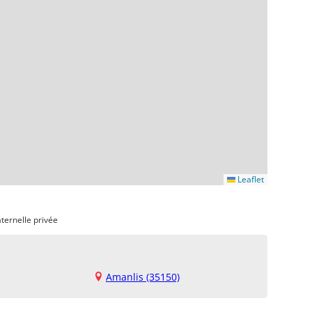
Leaflet
ternelle privée
Amanlis (35150)