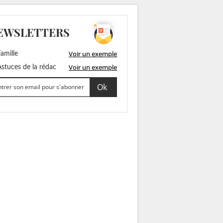
EWSLETTERS
Voir un exemple
amille
Voir un exemple
stuces de la rédac