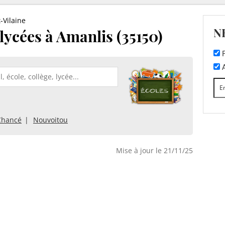
t-Vilaine
N
 lycées à Amanlis (35150)
F
A
Chancé
Nouvoitou
Mise à jour le 21/11/25