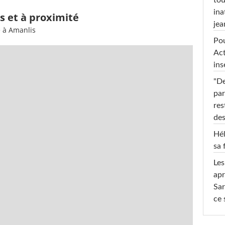
ina
s et à proximité
jea
e à Amanlis
Pou
Act
ins
"De
par
res
des
Hél
sa 
Les
apr
Sar
ce 