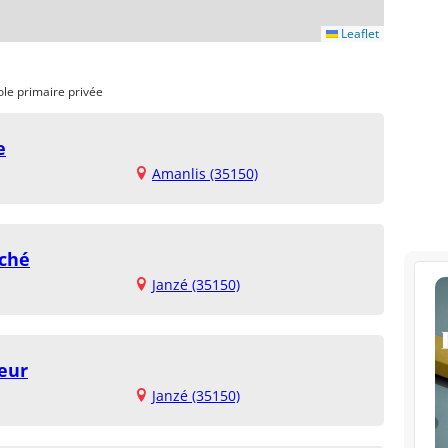
Leaflet
ole primaire privée
e
Amanlis (35150)
rché
Janzé (35150)
oeur
Janzé (35150)