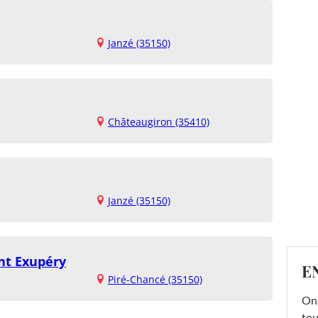
Janzé (35150)
Châteaugiron (35410)
Janzé (35150)
nt Exupéry
E
Piré-Chancé (35150)
On 
tou