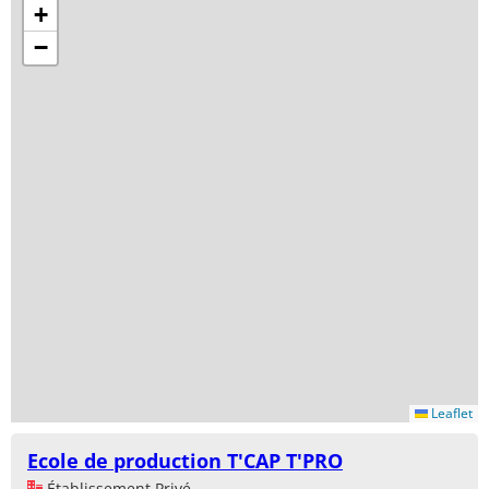
+
−
Leaflet
Ecole de production T'CAP T'PRO
Établissement Privé