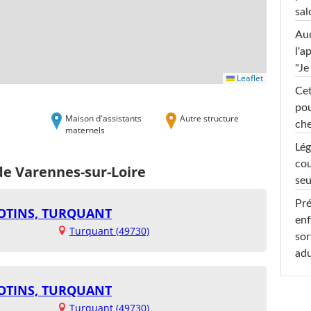
sal
Au
l'a
"Je
Leaflet
Cet
pou
Maison d'assistants
Autre structure
che
maternels
Lég
cou
de Varennes-sur-Loire
seu
Pré
LOTINS, TURQUANT
enf
Turquant (49730)
sor
adu
LOTINS, TURQUANT
Turquant (49730)