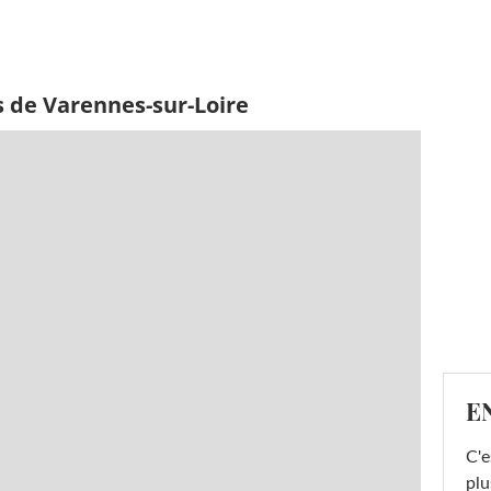
s de Varennes-sur-Loire
E
C'e
plu