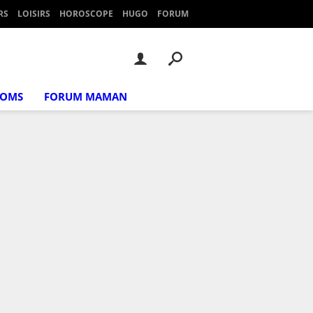
RS
LOISIRS
HOROSCOPE
HUGO
FORUM
NOMS
FORUM MAMAN