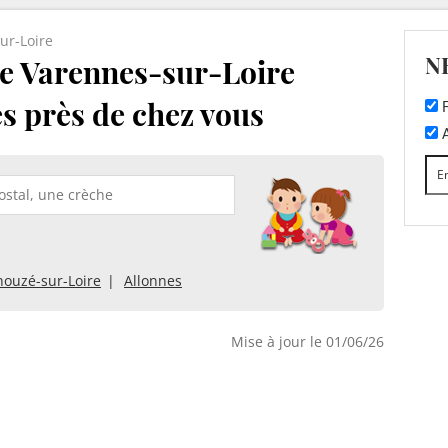
ur-Loire
N
e Varennes-sur-Loire
es près de chez vous
F
A
houzé-sur-Loire
Allonnes
Mise à jour le 01/06/26