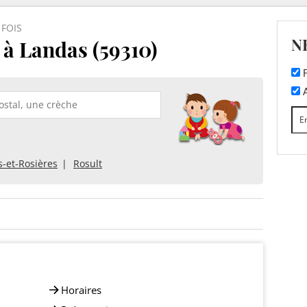
 FOIS
N
à Landas (59310)
F
A
s-et-Rosières
Rosult
Horaires