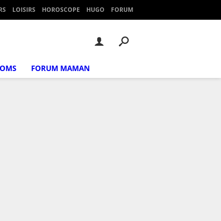
RS
LOISIRS
HOROSCOPE
HUGO
FORUM
NOMS
FORUM MAMAN