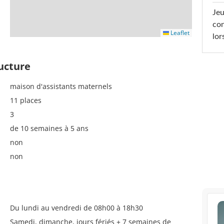
Jeu
con
Leaflet
lor
ructure
maison d'assistants maternels
11 places
3
de 10 semaines à 5 ans
non
non
Du lundi au vendredi de 08h00 à 18h30
Samedi, dimanche, jours fériés + 7 semaines de