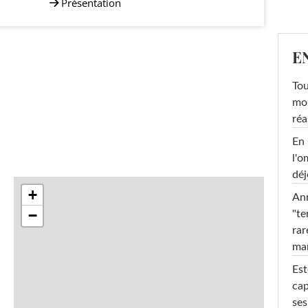
Présentation
E
Tou
mob
réa
En 
l'o
déj
+
Ann
−
"te
rar
ma
Est
cap
ses