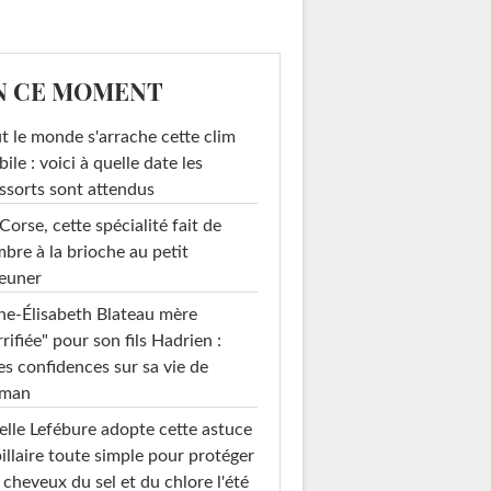
N CE MOMENT
t le monde s'arrache cette clim
ile : voici à quelle date les
ssorts sont attendus
Corse, cette spécialité fait de
mbre à la brioche au petit
euner
e-Élisabeth Blateau mère
rrifiée" pour son fils Hadrien :
es confidences sur sa vie de
man
elle Lefébure adopte cette astuce
illaire toute simple pour protéger
 cheveux du sel et du chlore l'été