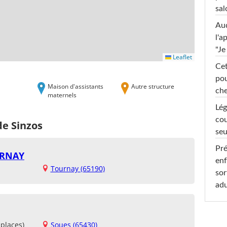
sal
Au
l'a
"Je
Leaflet
Cet
pou
Maison d'assistants
Autre structure
che
maternels
Lég
cou
de Sinzos
seu
Pré
URNAY
enf
Tournay (65190)
sor
adu
places)
Soues (65430)