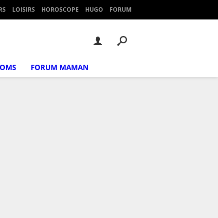
RS
LOISIRS
HOROSCOPE
HUGO
FORUM
NOMS
FORUM MAMAN