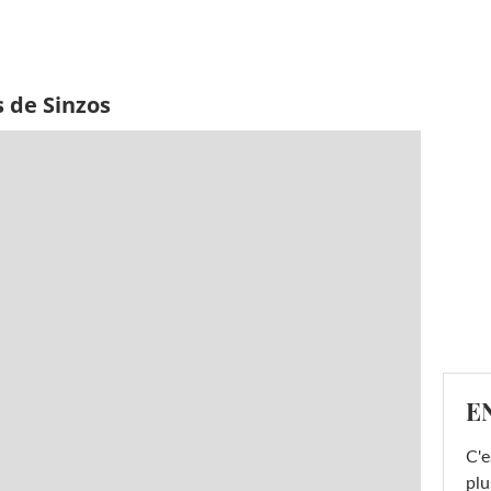
 de Sinzos
E
C'e
plu