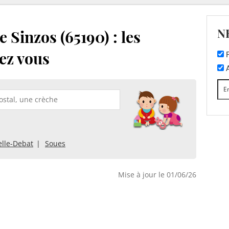
N
 Sinzos (65190) : les
ez vous
F
A
lle-Debat
Soues
Mise à jour le 01/06/26