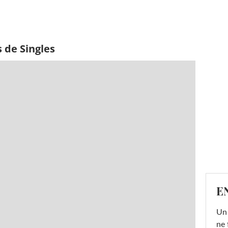
 de Singles
E
Un 
ne 