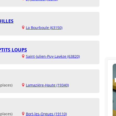
UILLES
La Bourboule (63150)
TITS LOUPS
Saint-Julien-Puy-Lavèze (63820)
places)
Lamazière-Haute (19340)
places)
Bort-les-Orgues (19110)