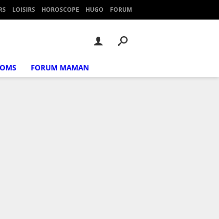
RS
LOISIRS
HOROSCOPE
HUGO
FORUM
NOMS
FORUM MAMAN