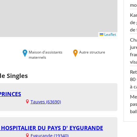
moz
Ka
de 
de 
Leaflet
Cha
jur
Maison d'assistants
Autre structure
fra
maternels
vis
Ret
de Singles
80 
à c
PRINCES
Mel
Tauves (63690)
pas
ba
 HOSPITALIER DU PAYS D' EYGURANDE
Eygurande (19340)