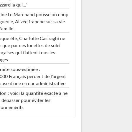
zarella qui..."
rine Le Marchand pousse un coup
gueule, Alizée franche sur sa vie
famille...
que été, Charlotte Casiraghi ne
e que par ces lunettes de soleil
nçaises qui flattent tous les
ages
raite sous-estimée :
000 Français perdent de l'argent
ause d'une erreur administrative
on : voici la quantité exacte à ne
 dépasser pour éviter les
llonnements